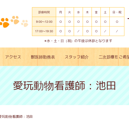
診療時間
月
火
水
木
金
土
日・祝
9:00～12:00
○
○
○
○
○
○
○
17:00～19:30
○
○
／
○
○
／
／
※水・土・日（祝）の午後は休診となります
アクセス
獣医師勤務表
スタッフ紹介
二次診療をご希
愛玩動物看護師：池田
愛玩動物看護師：池田